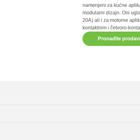
namenjeni za kućne aplik
modularni dizajn. Oni ugl
20A) ali i za motorne apli
kontaktnim i četvoro-kon
Pronađite prodav