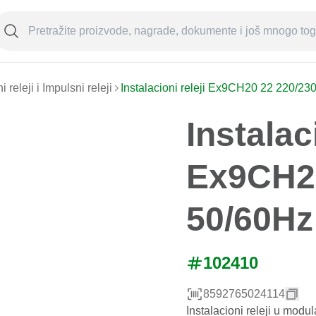
i releji i Impulsni releji
Instalacioni releji Ex9CH20 22 220/2
Instalaci
Ex9CH20
50/60Hz
102410
8592765024114
Instalacioni releji u modu