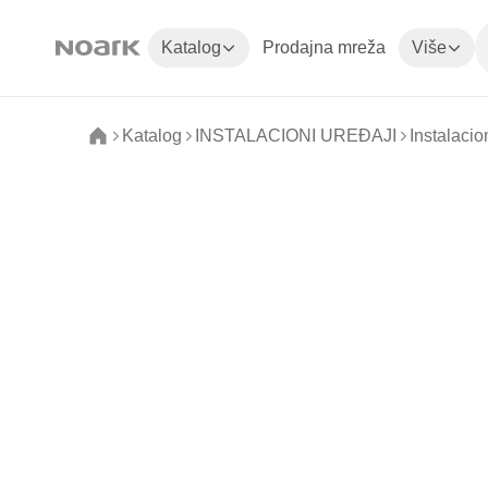
Katalog
Prodajna mreža
Više
Katalog
INSTALACIONI UREĐAJI
Instalacion