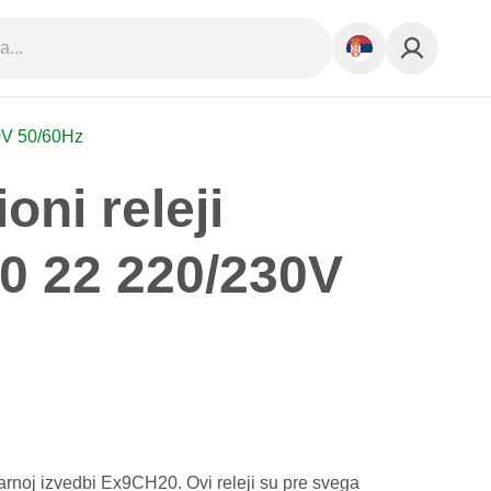
30V 50/60Hz
oni releji
 22 220/230V
larnoj izvedbi Ex9CH20. Ovi releji su pre svega