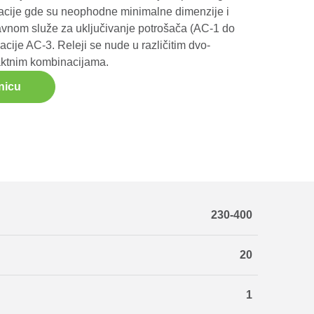
acije gde su neophodne minimalne dimenzije i
avnom služe za uključivanje potrošača (AC-1 do
kacije AC-3. Releji se nude u različitim dvo-
taktnim kombinacijama.
nicu
230-400
20
1