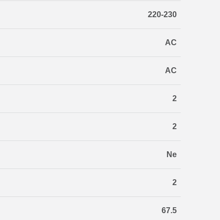
220-230
AC
AC
2
2
Ne
2
67.5