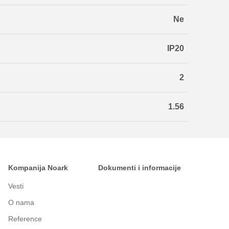
Ne
IP20
2
1.56
Kompanija Noark
Dokumenti i informacije
Vesti
O nama
Reference