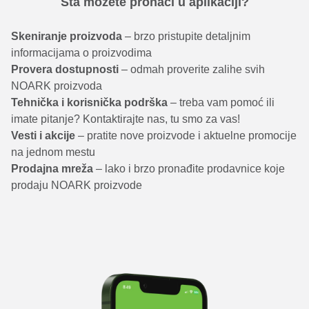
Šta možete pronaći u aplikaciji?
Skeniranje proizvoda
– brzo pristupite detaljnim
informacijama o proizvodima
Provera dostupnosti
– odmah proverite zalihe svih
NOARK proizvoda
Tehnička i korisnička podrška
– treba vam pomoć ili
imate pitanje? Kontaktirajte nas, tu smo za vas!
Vesti i akcije
– pratite nove proizvode i aktuelne promocije
na jednom mestu
Prodajna mreža
– lako i brzo pronađite prodavnice koje
prodaju NOARK proizvode