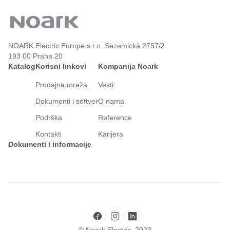
NOARK Electric Europe s.r.o. Sezemická 2757/2
193 00 Praha 20
Katalog
Korisni linkovi
Kompanija Noark
Prodajna mreža
Vesti
Dokumenti i softver
O nama
Podrška
Reference
Kontakti
Karijera
Dokumenti i informacije
© Noark Electric, 2023